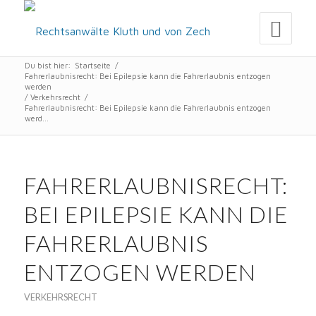
Du bist hier:
Startseite
/
Fahrerlaubnisrecht: Bei Epilepsie kann die Fahrerlaubnis entzogen
werden
/
Verkehrsrecht
/
Fahrerlaubnisrecht: Bei Epilepsie kann die Fahrerlaubnis entzogen
werd...
FAHRERLAUBNISRECHT:
BEI EPILEPSIE KANN DIE
FAHRERLAUBNIS
ENTZOGEN WERDEN
VERKEHRSRECHT