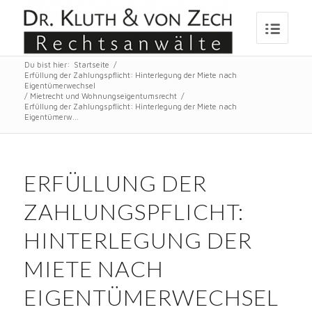
Du bist hier:
Startseite
/
Erfüllung der Zahlungspflicht: Hinterlegung der Miete nach
Eigentümerwechsel
/
Mietrecht und Wohnungseigentumsrecht
/
Erfüllung der Zahlungspflicht: Hinterlegung der Miete nach
Eigentümerw...
ERFÜLLUNG DER
ZAHLUNGSPFLICHT:
HINTERLEGUNG DER
MIETE NACH
EIGENTÜMERWECHSEL