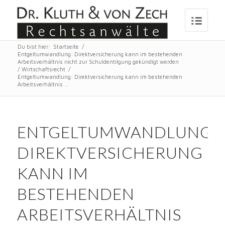
Du bist hier:
Startseite
/
Entgeltumwandlung: Direktversicherung kann im bestehenden
Arbeitsverhältnis nicht zur Schuldentilgung gekündigt werden
/
Wirtschaftsrecht
/
Entgeltumwandlung: Direktversicherung kann im bestehenden
Arbeitsverhältnis ...
ENTGELTUMWANDLUNG:
DIREKTVERSICHERUNG
KANN IM
BESTEHENDEN
ARBEITSVERHÄLTNIS