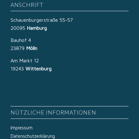
ANSCHRIFT
Schauenburgerstraße 55-57
20095
Hamburg
Bauhof 4
23879
Mölln
Am Markt 12
19243
Wittenburg
NÜTZLICHE INFORMATIONEN
Impressum
Datenschutzerklärung