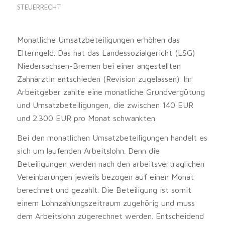
STEUERRECHT
Monatliche Umsatzbeteiligungen erhöhen das
Elterngeld. Das hat das Landessozialgericht (LSG)
Niedersachsen-Bremen bei einer angestellten
Zahnärztin entschieden (Revision zugelassen). Ihr
Arbeitgeber zahlte eine monatliche Grundvergütung
und Umsatzbeteiligungen, die zwischen 140 EUR
und 2.300 EUR pro Monat schwankten.
Bei den monatlichen Umsatzbeteiligungen handelt es
sich um laufenden Arbeitslohn. Denn die
Beteiligungen werden nach den arbeitsvertraglichen
Vereinbarungen jeweils bezogen auf einen Monat
berechnet und gezahlt. Die Beteiligung ist somit
einem Lohnzahlungszeitraum zugehörig und muss
dem Arbeitslohn zugerechnet werden. Entscheidend