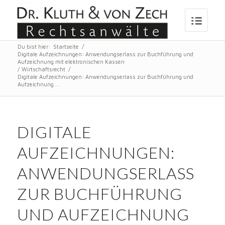
Du bist hier:
Startseite
/
Digitale Aufzeichnungen: Anwendungserlass zur Buchführung und
Aufzeichnung mit elektronischen Kassen
/
Wirtschaftsrecht
/
Digitale Aufzeichnungen: Anwendungserlass zur Buchführung und
Aufzeichnung ...
DIGITALE
AUFZEICHNUNGEN:
ANWENDUNGSERLASS
ZUR BUCHFÜHRUNG
UND AUFZEICHNUNG