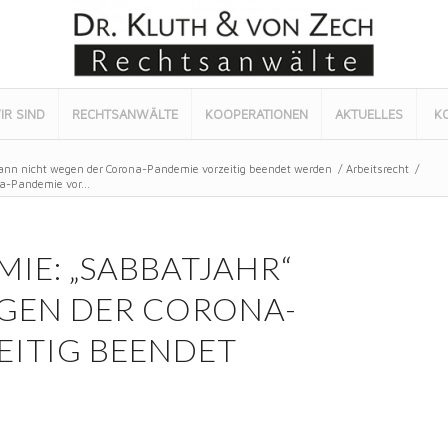
IR SIND
RECHTSANWÄLTE
KOOPERATIONEN
AKTUELLES
K
nn nicht wegen der Corona-Pandemie vorzeitig beendet werden
/
Arbeitsrecht
/
a-Pandemie vor...
IE: „SABBATJAHR“
GEN DER CORONA-
EITIG BEENDET