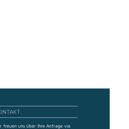
ONTAKT
r freuen uns über Ihre Anfrage via