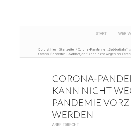
START
WER W
Du bist hier:
Startseite
/
Corona-Pandemie: „Sabbatjahr“ ka
Corona-Pandemie: „Sabbatjahr“ kann nicht wegen der Coron
CORONA-PANDEM
KANN NICHT WE
PANDEMIE VORZ
WERDEN
ARBEITSRECHT