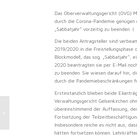
Das Oberverwaltungsgericht (OVG) Mü
durch die Corona-Pandemie genügen re
„Sabbatjahr“ vorzeitig zu beenden. |
Die beiden Antragsteller sind verbea
2019/2020 in die Freistellungsphase d
Blockmodell, das sog. „Sabbatjahr“, e
2020 beantragten sie per E-Mail noch 
zu beenden. Sie wiesen darauf hin, di
durch die Pandemiebeschränkungen f
Erstinstanzlich blieben beide Eilant
Verwaltungsgericht Gelsenkirchen ohn
Steuern und Beiträge
übereinstimmend der Auffassung, der
Sozialversicherung:
Fortsetzung der Teilzeitbeschäftigung
Fälligkeitstermine in 09/2020
Insbesondere reiche es nicht aus, dass
hätten fortsetzen können. Lehrkräfte