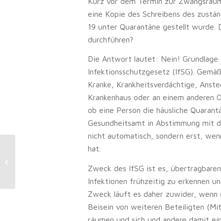
Kurz vor dem Termin zur Zwangsräum
eine Kopie des Schreibens des zustä
19 unter Quarantäne gestellt wurde. 
durchführen?
Die Antwort lautet: Nein! Grundlage 
Infektionsschutzgesetz (IfSG). Gemäß
Kranke, Krankheitsverdächtige, Anste
Krankenhaus oder an einem anderen O
ob eine Person die häusliche Quarantä
Gesundheitsamt in Abstimmung mit de
nicht automatisch, sondern erst, we
hat.
Mietnebenkosten: Miete für
Rauchmelder keine umlagefähige
Zweck des IfSG ist es, übertragbare
Betriebsausgabe
Infektionen frühzeitig zu erkennen u
Zweck läuft es daher zuwider, wenn d
Beisein von weiteren Beteiligten (Mi
räumen und sich und andere damit ei