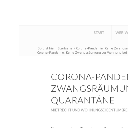
START
WER W
Du bist hier:
Startseite
/
Corona-Pandemie: Keine Zwangs
Corona-Pandemie: Keine Zwangsräumung der Wohnung bei
CORONA-PANDEM
ZWANGSRÄUMUN
QUARANTÄNE
MIETRECHT UND WOHNUNGSEIGENTUMSR