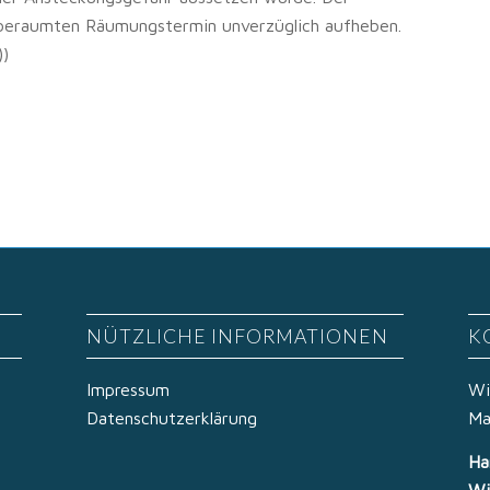
nberaumten Räumungstermin unverzüglich aufheben.
))
NÜTZLICHE INFORMATIONEN
K
Impressum
Wi
Datenschutzerklärung
Ma
Ha
Wi