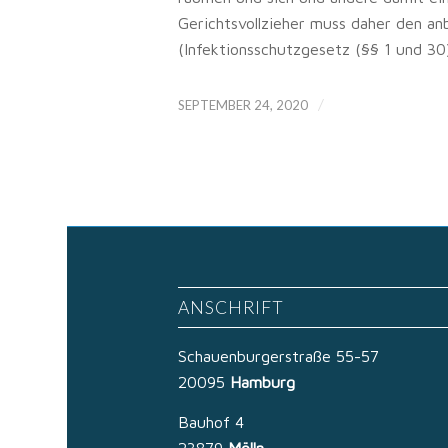
Gerichtsvollzieher muss daher den a
(Infektionsschutzgesetz (§§ 1 und 30
/
SEPTEMBER 24, 2020
ANSCHRIFT
Schauenburgerstraße 55-57
20095
Hamburg
Bauhof 4
23879
Mölln