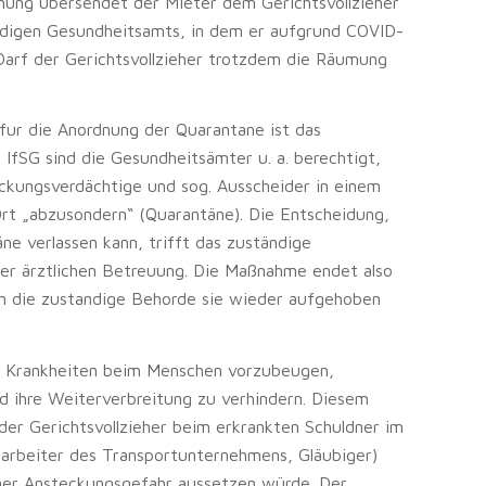
ung übersendet der Mieter dem Gerichtsvollzieher
ndigen Gesundheitsamts, in dem er aufgrund COVID-
Darf der Gerichtsvollzieher trotzdem die Räumung
fur die Anordnung der Quarantane ist das
 IfSG sind die Gesundheitsämter u. a. berechtigt,
ckungsverdächtige und sog. Ausscheider in einem
rt „abzusondern“ (Quarantäne). Die Entscheidung,
ne verlassen kann, trifft das zuständige
r ärztlichen Betreuung. Die Maßnahme endet also
nn die zustandige Behorde sie wieder aufgehoben
n Krankheiten beim Menschen vorzubeugen,
nd ihre Weiterverbreitung zu verhindern. Diesem
er Gerichtsvollzieher beim erkrankten Schuldner im
tarbeiter des Transportunternehmens, Gläubiger)
ner Ansteckungsgefahr aussetzen würde. Der