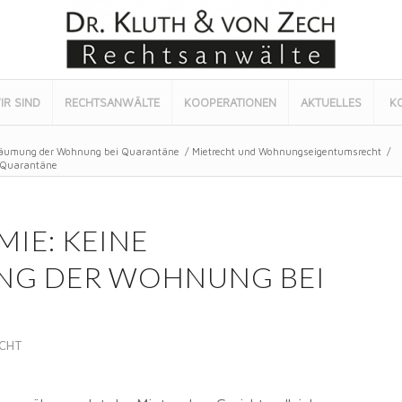
IR SIND
RECHTSANWÄLTE
KOOPERATIONEN
AKTUELLES
K
räumung der Wohnung bei Quarantäne
/
Mietrecht und Wohnungseigentumsrecht
/
 Quarantäne
IE: KEINE
G DER WOHNUNG BEI
ECHT