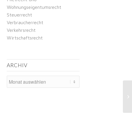
Wohnungseigentumsrecht
Steuerrecht
Verbraucherrecht
Verkehrsrecht
Wirtschaftsrecht
ARCHIV
Pr
Au
El