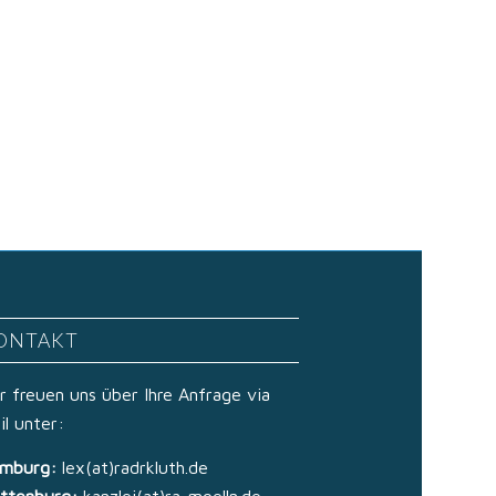
ONTAKT
r freuen uns über Ihre Anfrage via
il unter:
mburg:
lex(at)radrkluth.de
ttenburg:
kanzlei(at)ra-moelln.de