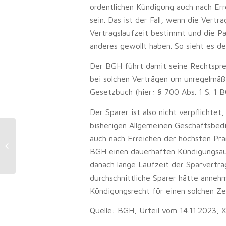
ordentlichen Kündigung auch nach Er
sein. Das ist der Fall, wenn die Vert
Vertragslaufzeit bestimmt und die Pa
anderes gewollt haben. So sieht es d
Der BGH führt damit seine Rechtsprech
bei solchen Verträgen um unregelmä
Gesetzbuch (hier: § 700 Abs. 1 S. 1 B
Der Sparer ist also nicht verpflichtet
bisherigen Allgemeinen Geschäftsbed
Nachbarrecht: Anspruch auf
auch nach Erreichen der höchsten Prä
Rückschnitt einer Hecke kann
BGH einen dauerhaften Kündigungsau
wegen „Treu und Glauben“...
danach lange Laufzeit der Sparverträ
durchschnittliche Sparer hätte annehm
Kündigungsrecht für einen solchen Ze
Quelle: BGH, Urteil vom 14.11.2023, 