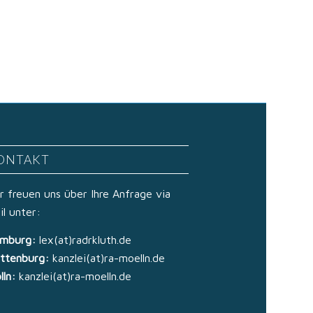
ONTAKT
r freuen uns über Ihre Anfrage via
il unter:
mburg:
lex(at)radrkluth.de
ttenburg:
kanzlei(at)ra-moelln.de
lln:
kanzlei(at)ra-moelln.de