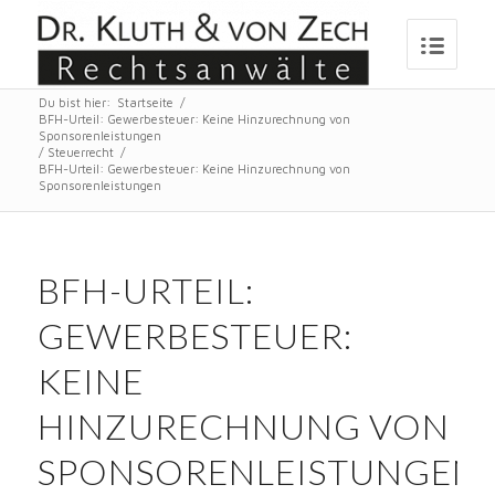
Du bist hier:
Startseite
/
BFH-Urteil: Gewerbesteuer: Keine Hinzurechnung von
Sponsorenleistungen
/
Steuerrecht
/
BFH-Urteil: Gewerbesteuer: Keine Hinzurechnung von
Sponsorenleistungen
BFH-URTEIL:
GEWERBESTEUER:
KEINE
HINZURECHNUNG VON
SPONSORENLEISTUNGEN