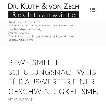
Du bist hier:
Startseite
/
Beweismittel: Schulungsnachweis für Auswerter einer
Geschwindigkeitsmessung?
/
Verkehrsrecht
/
Beweismittel: Schulungsnachweis für Auswerter einer
Geschwindigkeitsme...
BEWEISMITTEL:
SCHULUNGSNACHWEIS
FÜR AUSWERTER EINER
GESCHWINDIGKEITSMES
VERKEHRSRECHT