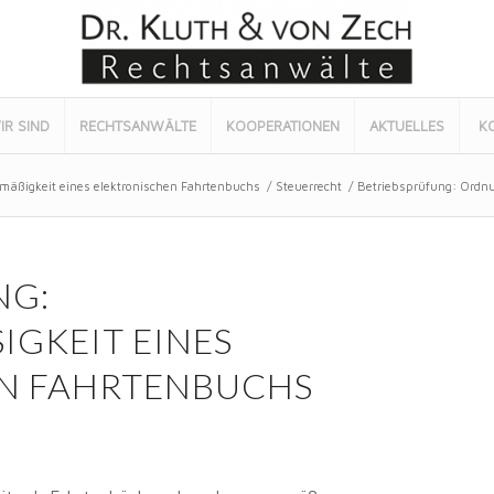
IR SIND
RECHTSANWÄLTE
KOOPERATIONEN
AKTUELLES
K
mäßigkeit eines elektronischen Fahrtenbuchs
/
Steuerrecht
/
Betriebsprüfung: Ordnu
NG:
KEIT EINES E
N FAHRTENBUCHS