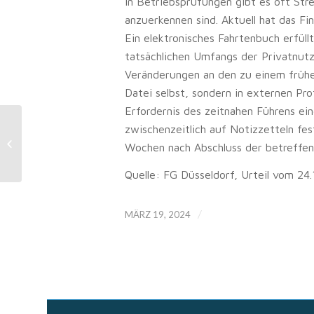
In Betriebsprüfungen gibt es oft Str
anzuerkennen sind. Aktuell hat das F
Ein elektronisches Fahrtenbuch erfül
tatsächlichen Umfangs der Privatnutz
Veränderungen an den zu einem frühe
Datei selbst, sondern in externen Pr
Erfordernis des zeitnahen Führens ei
Steuerzahler:
zwischenzeitlich auf Notizzetteln fe
Zuwendungsempfängerregister
Wochen nach Abschluss der betreffe
jetzt online
Quelle: FG Düsseldorf, Urteil vom 24
/
MÄRZ 19, 2024