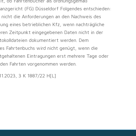
eit, ob Fahrtenbücher als ordnungsgemäß
inanzgericht (FG) Düsseldorf Folgendes entschieden:
lt nicht die Anforderungen an den Nachweis des
ung eines betrieblichen Kfz, wenn nachträgliche
ren Zeitpunkt eingegebenen Daten nicht in der
otokolldateien dokumentiert werden. Dem
nes Fahrtenbuchs wird nicht genügt, wenn die
stgehaltenen Eintragungen erst mehrere Tage oder
nden Fahrten vorgenommen werden.
.11.2023, 3 K 1887/22 H[L]