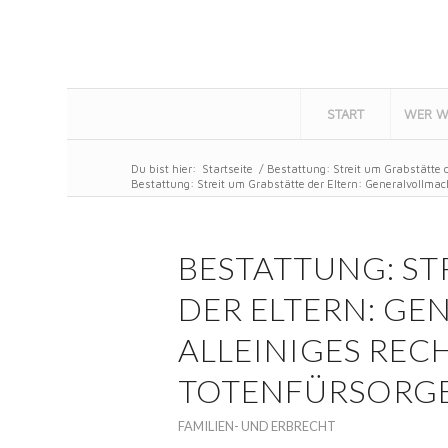
START
WER W
Du bist hier:
Startseite
/
Bestattung: Streit um Grabstätte d
Bestattung: Streit um Grabstätte der Eltern: Generalvollmacht 
BESTATTUNG: ST
DER ELTERN: GE
ALLEINIGES REC
TOTENFÜRSORG
FAMILIEN- UND ERBRECHT