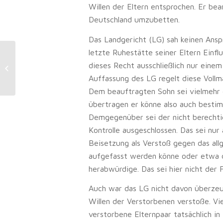
Willen der Eltern entsprochen. Er bea
Deutschland umzubetten.
Das Landgericht (LG) sah keinen Ansp
letzte Ruhestätte seiner Eltern Einfl
Wohnraum:
dieses Recht ausschließlich nur eine
Zweckentfremdungsverbot kann
Auffassung des LG regelt diese Vollm
auch für Bauruine gelten
Dem beauftragten Sohn sei vielmehr
übertragen er könne also auch bestim
Demgegenüber sei der nicht berechtig
Kontrolle ausgeschlossen. Das sei n
Beisetzung als Verstoß gegen das all
aufgefasst werden könne oder etwa d
herabwürdige. Das sei hier nicht der Fa
Auch war das LG nicht davon überzeu
Willen der Verstorbenen verstoße. Vi
verstorbene Elternpaar tatsächlich i