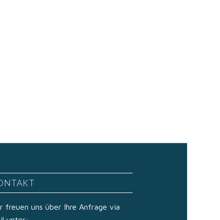
ONTAKT
r freuen uns über Ihre Anfrage via
il unter: