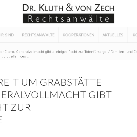
IR SIND
RECHTSANWÄLTE
KOOPERATIONEN
AKTUELLES
K
er Eltern: Generalvollmacht gibt alleiniges Recht zur Totenfürsorge
/
Familien- und E
gibt alleiniges ...
REIT UM GRABSTÄTTE
NERALVOLLMACHT GIBT
HT ZUR
E