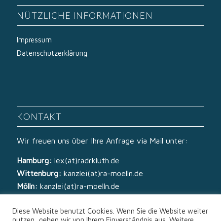
NÜTZLICHE INFORMATIONEN
Impressum
Datenschutzerklärung
KONTAKT
Wir freuen uns über Ihre Anfrage via Mail unter:
Hamburg:
lex(at)radrkluth.de
Wittenburg:
kanzlei(at)ra-moelln.de
Mölln:
kanzlei(at)ra-moelln.de
Diese Website benutzt Cookies. Wenn Sie die Website weiter
nutzen, gehen wir von Ihrem Einverständnis aus. Weitere