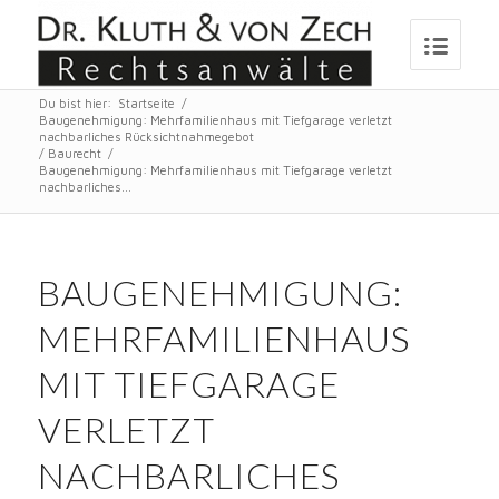
Du bist hier:
Startseite
/
Baugenehmigung: Mehrfamilienhaus mit Tiefgarage verletzt
nachbarliches Rücksichtnahmegebot
/
Baurecht
/
Baugenehmigung: Mehrfamilienhaus mit Tiefgarage verletzt
nachbarliches...
BAUGENEHMIGUNG:
MEHRFAMILIENHAUS
MIT TIEFGARAGE
VERLETZT
NACHBARLICHES