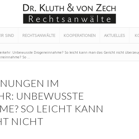
IR SIND
RECHTSANWÄLTE
KOOPERATIONEN
AKTUELLES
K
erkehr: Unbewusste Drogeneinnahme? So leicht kann man das Gericht nicht überzeu
eneinnahme? So ...
INUNGEN IM
R: UNBEWUSSTE D
? SO LEICHT KANN M
 NICHT Ü