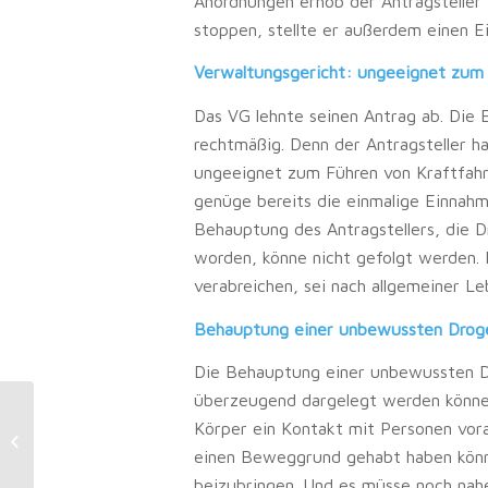
Anordnungen erhob der Antragsteller 
stoppen, stellte er außerdem einen E
Verwaltungsgericht: ungeeignet zum
Das VG lehnte seinen Antrag ab. Die E
rechtmäßig. Denn der Antragsteller 
ungeeignet zum Führen von Kraftfahr
genüge bereits die einmalige Einnah
Behauptung des Antragstellers, die D
worden, könne nicht gefolgt werden. 
verabreichen, sei nach allgemeiner Le
Behauptung einer unbewussten Droge
Die Behauptung einer unbewussten D
überzeugend dargelegt werden könne
Kostenminderungspflicht: Wie hoch
Körper ein Kontakt mit Personen vor
dürfen Verwahrungskosten für ein
einen Beweggrund gehabt haben könnt
Kfz-Kennzeichen...
beizubringen. Und es müsse noch nah