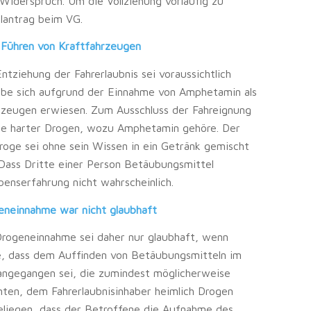
Widerspruch. Um die Vollziehung vorläufig zu
ilantrag beim VG.
 Führen von Kraftfahrzeugen
ntziehung der Fahrerlaubnis sei voraussichtlich
habe sich aufgrund der Einnahme von Amphetamin als
zeugen erwiesen. Zum Ausschluss der Fahreignung
me harter Drogen, wozu Amphetamin gehöre. Der
roge sei ohne sein Wissen in ein Getränk gemischt
Dass Dritte einer Person Betäubungsmittel
benserfahrung nicht wahrscheinlich.
neinnahme war nicht glaubhaft
rogeneinnahme sei daher nur glaubhaft, wenn
, dass dem Auffinden von Betäubungsmitteln im
angegangen sei, die zumindest möglicherweise
en, dem Fahrerlaubnisinhaber heimlich Drogen
eliegen, dass der Betroffene die Aufnahme des