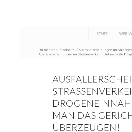
START
WER W
Du bist hier:
Startseite
/
Ausfallerscheinungen im Straßenv
Ausfallerscheinungen im Straßenverkehr: Unbewusste Drog
AUSFALLERSCHE
STRASSENVERKEH
ROGENEINNAHME
AN DAS GERICHT
BERZEUGEN!