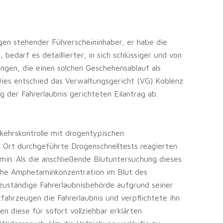
gen stehender Führerscheininhaber, er habe die
darf es detaillierter, in sich schlüssiger und von
ngen, die einen solchen Geschehensablauf als
 Dies entschied das Verwaltungsgericht (VG) Koblenz
 der Fahrerlaubnis gerichteten Eilantrag ab.
rkehrskontrolle mit drogentypischen
r Ort durchgeführte Drogenschnelltests reagierten
in. Als die anschließende Blutuntersuchung dieses
iche Amphetaminkonzentration im Blut des
 zuständige Fahrerlaubnisbehörde aufgrund seiner
ahrzeugen die Fahrerlaubnis und verpflichtete ihn
n diese für sofort vollziehbar erklärten