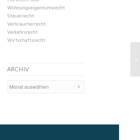
Wohnungseigentumsrecht
Steuerrecht
Verbraucherrecht
Verkehrsrecht
Wirtschaftsrecht
Di
Tä
Ar
ARCHIV
ein