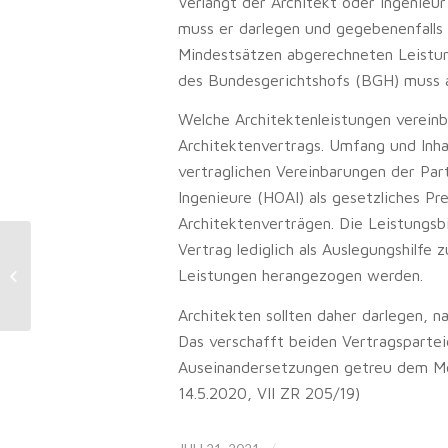
Verlangt der Architekt oder Ingenieu
muss er darlegen und gegebenenfalls
Mindestsätzen abgerechneten Leistun
des Bundesgerichtshofs (BGH) muss 
Welche Architektenleistungen vereinba
Architektenvertrags. Umfang und Inha
vertraglichen Vereinbarungen der Par
Ingenieure (HOAI) als gesetzliches Pre
Architektenverträgen. Die Leistungs
Planungs- und
Vertrag lediglich als Auslegungshilfe
Bauüberwachungsfehler:
Leistungen herangezogen werden.
Zustimmung zur Verrechnung kann
Schuldanerkenntnis...
Architekten sollten daher darlegen, 
Das verschafft beiden Vertragspartei
Auseinandersetzungen getreu dem Mot
14.5.2020, VII ZR 205/19)