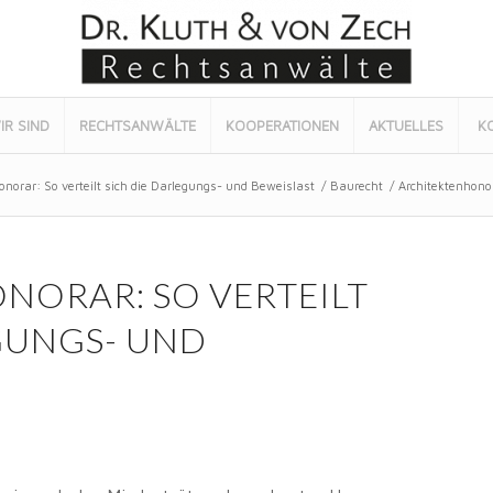
IR SIND
RECHTSANWÄLTE
KOOPERATIONEN
AKTUELLES
K
onorar: So verteilt sich die Darlegungs- und Beweislast
/
Baurecht
/
Architektenhonor
NORAR: SO VERTEILT
GUNGS- UND