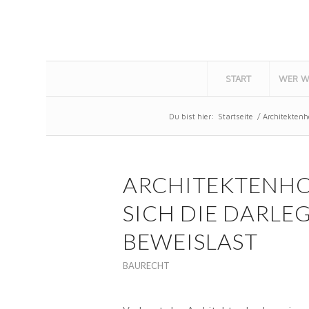
START
WER W
Du bist hier:
Startseite
/
Architektenh
ARCHITEKTENHO
SICH DIE DARLE
BEWEISLAST
BAURECHT