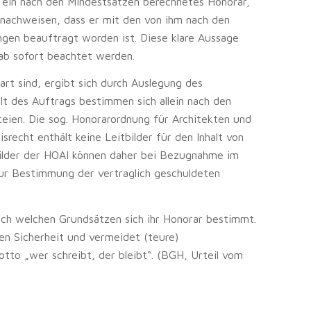
r ein nach den Mindestsätzen berechnetes Honorar,
 nachweisen, dass er mit den von ihm nach den
gen beauftragt worden ist. Diese klare Aussage
ab sofort beachtet werden.
rt sind, ergibt sich durch Auslegung des
lt des Auftrags bestimmen sich allein nach den
teien. Die sog. Honorarordnung für Architekten und
isrecht enthält keine Leitbilder für den Inhalt von
bilder der HOAI können daher bei Bezugnahme im
 zur Bestimmung der vertraglich geschuldeten
nach welchen Grundsätzen sich ihr Honorar bestimmt.
en Sicherheit und vermeidet (teure)
to „wer schreibt, der bleibt“. (BGH, Urteil vom