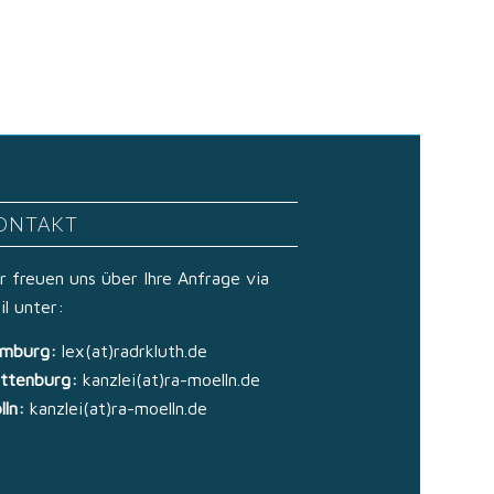
ONTAKT
r freuen uns über Ihre Anfrage via
il unter:
mburg:
lex(at)radrkluth.de
ttenburg:
kanzlei(at)ra-moelln.de
lln:
kanzlei(at)ra-moelln.de