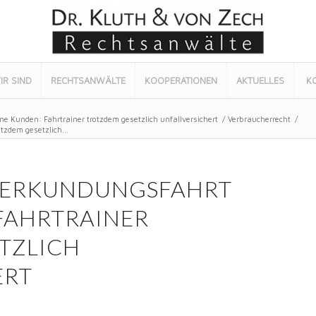
IR SIND
RECHTSANWÄLTE
KOOPERATIONEN
AKTUELLES
K
e Kunden: Fahrtrainer trotzdem gesetzlich unfallversichert
/
Verbraucherrecht
/
tzdem gesetzlich...
: ERKUNDUNGSFAHRT
FAHRTRAINER
TZLICH
ERT