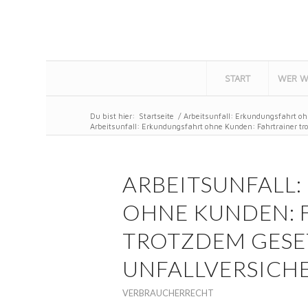
START
WER W
Du bist hier:
Startseite
/
Arbeitsunfall: Erkundungsfahrt ohn
Arbeitsunfall: Erkundungsfahrt ohne Kunden: Fahrtrainer tro
ARBEITSUNFALL
OHNE KUNDEN: 
TROTZDEM GESE
UNFALLVERSICH
VERBRAUCHERRECHT