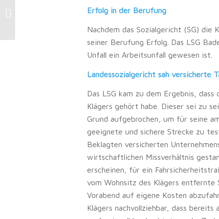
Entschädigungsbegehren:
Erfolg in der Berufung
Thrombose kein Schaden nach
mRNA-Impfung
Nachdem das Sozialgericht (SG) die Kl
seiner Berufung Erfolg. Das LSG Bade
Unfall ein Arbeitsunfall gewesen ist.
Landessozialgericht sah versicherte T
Das LSG kam zu dem Ergebnis, dass di
Klägers gehört habe. Dieser sei zu se
Grund aufgebrochen, um für seine am
geeignete und sichere Strecke zu tes
Beklagten versicherten Unternehmens
wirtschaftlichen Missverhältnis gesta
erscheinen, für ein Fahrsicherheitstr
vom Wohnsitz des Klägers entfernte 
Vorabend auf eigene Kosten abzufahr
Klägers nachvollziehbar, dass bereits