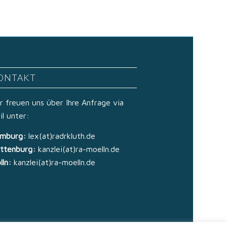
ONTAKT
r freuen uns über Ihre Anfrage via
il unter:
mburg:
lex(at)radrkluth.de
ttenburg:
kanzlei(at)ra-moelln.de
lln:
kanzlei(at)ra-moelln.de