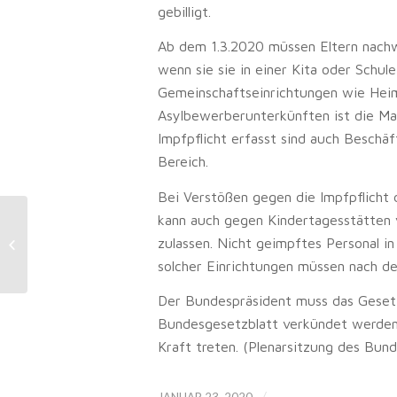
gebilligt.
Ab dem 1.3.2020 müssen Eltern nachw
wenn sie sie in einer Kita oder Schu
Gemeinschaftseinrichtungen wie Heim
Asylbewerberunterkünften ist die Ma
Impfpflicht erfasst sind auch Beschäf
Bereich.
Bei Verstößen gegen die Impfpflicht 
kann auch gegen Kindertagesstätten 
Werkvertragsrecht: Beginnt mit der
zulassen. Nicht geimpftes Personal 
Mangelbeseitigung die
Gewährleistung ne...
solcher Einrichtungen müssen nach d
Der Bundespräsident muss das Gesetz
Bundesgesetzblatt verkündet werden.
Kraft treten. (Plenarsitzung des Bun
/
JANUAR 23, 2020