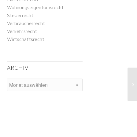
Wohnungseigentumsrecht
Steuerrecht
Verbraucherrecht
Verkehrsrecht
Wirtschaftsrecht
ARCHIV
Dü
un
1.