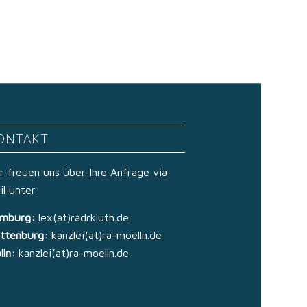
ONTAKT
r freuen uns über Ihre Anfrage via
il unter:
mburg:
lex(at)radrkluth.de
ttenburg:
kanzlei(at)ra-moelln.de
lln:
kanzlei(at)ra-moelln.de