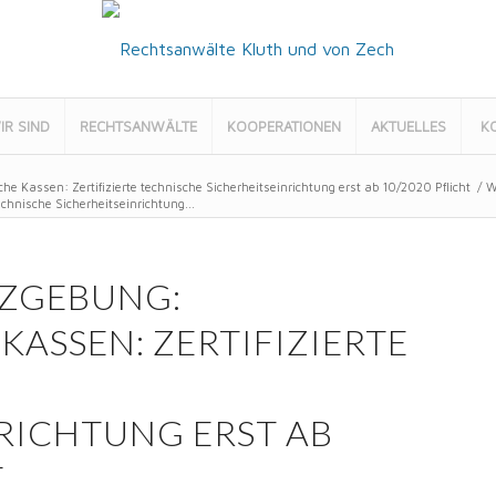
IR SIND
RECHTSANWÄLTE
KOOPERATIONEN
AKTUELLES
K
he Kassen: Zertifizierte technische Sicherheitseinrichtung erst ab 10/2020 Pflicht
/
W
chnische Sicherheitseinrichtung...
TZGEBUNG:
KASSEN: ZERTIFIZIERTE
RICHTUNG ERST AB
T