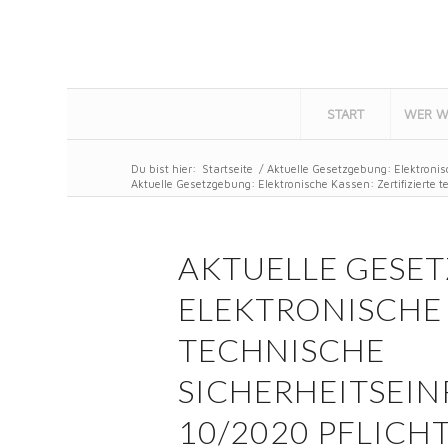
START
WER W
Du bist hier:
Startseite
/
Aktuelle Gesetzgebung: Elektronisc
Aktuelle Gesetzgebung: Elektronische Kassen: Zertifizierte te
AKTUELLE GESE
ELEKTRONISCHE 
TECHNISCHE
SICHERHEITSEIN
10/2020 PFLICH