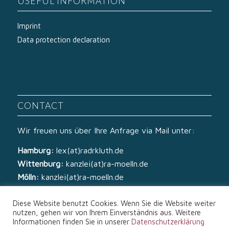
USEFUL INFORMATION
Imprint
Data protection declaration
CONTACT
Wir freuen uns über Ihre Anfrage via Mail unter:
Hamburg:
lex(at)radrkluth.de
Wittenburg:
kanzlei(at)ra-moelln.de
Mölln:
kanzlei(at)ra-moelln.de
Diese Website benutzt Cookies. Wenn Sie die Website weiter
nutzen, gehen wir von Ihrem Einverständnis aus. Weitere
Informationen finden Sie in unserer
Datenschutzerklärung