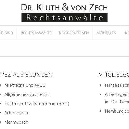
IR SIND
RECHTSANWÄLTE
KOOPERATIONEN
AKTUELLES
K
SPEZIALISIERUNGEN:
MITGLIEDS
Mietrecht und WEG
Hanseatisc
Allgemeines Zivilrecht
Arbeitsgeme
im Deutsch
Testamentsvollstreckerin (AGT)
Hamburgisch
Arbeitsrecht
Mahnwesen