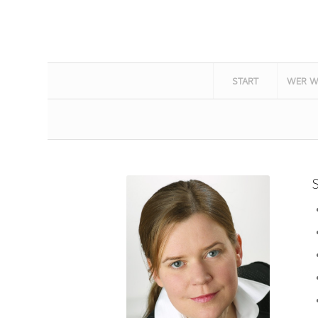
START
WER W